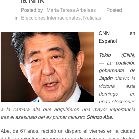
la NHK
Posted by
Maria Teresa Arbelaez
Posted
in
Elecciones Internacionales
,
Noticias
CNN en
Español
Tokio (CNN)
—
La
coalición
gobernante de
Japón
obtuvo la
victoria este
domingo en
unas elecciones
a la cámara alta que adquirieron una mayor importancia
tras el asesinato del ex primer ministro
Shinzo Abe
.
Abe, de 67 años, recibió un disparo el viernes en la ciudad
de Nara mientras pronunciaba un discurso en apoyo de los