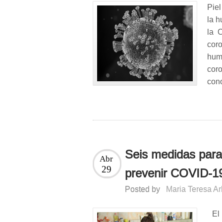
Pie
la 
la 
cor
hum
cor
con
Seis medidas para 
Abr
29
prevenir COVID-1
Posted by
Maria Teresa A
El 