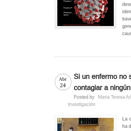
desc
iden
tra
gen
cau
Si un enfermo no 
Abr
24
contagiar a ningún
Posted by
Maria Teresa A
Investigación
La 
ha d