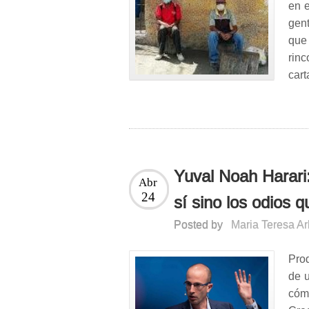
en 
gent
que
rin
cart
Yuval Noah Harari:
Abr
24
sí sino los odios 
Posted by
Maria Teresa A
Pro
de 
cóm