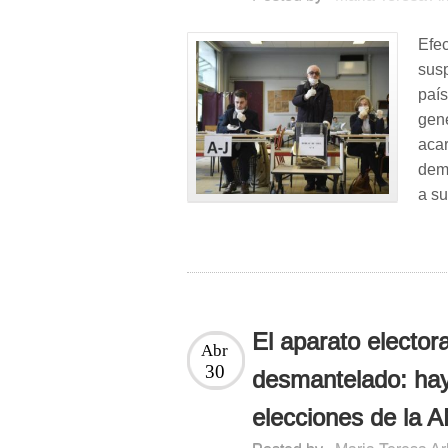
Efe
sus
paí
gen
acar
demo
a su
El aparato elector
Abr
30
desmantelado: hay
elecciones de la 