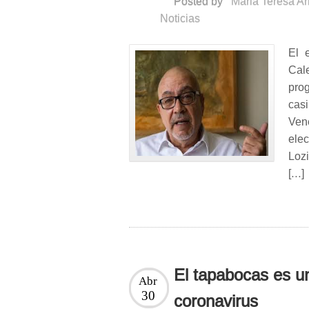
Posted by
Maria Teresa A
Noticias
El 
Cal
pro
cas
Ven
ele
Loz
[…]
El tapabocas es u
Abr
30
coronavirus