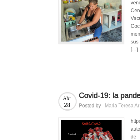
ven
Cen
Vac
Coc
men
sus
[…]
Covid-19: la pande
Abr
28
Posted by
Maria Teresa A
http
auto
de 