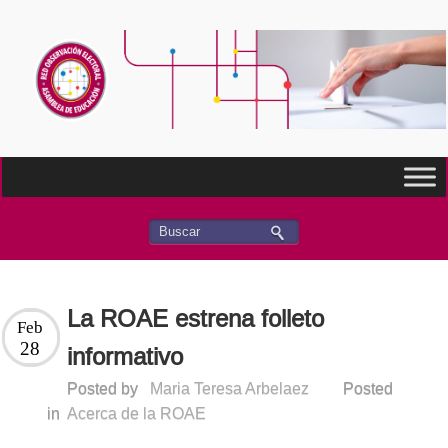
La ROAE estrena folleto
Feb
28
informativo
Posted by
Maria Teresa Arbelaez
Posted
in
Acerca de la ROAE