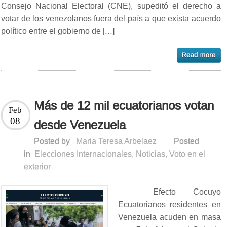
Consejo Nacional Electoral (CNE), supeditó el derecho a
votar de los venezolanos fuera del país a que exista acuerdo
político entre el gobierno de […]
Más de 12 mil ecuatorianos votan
Feb
08
desde Venezuela
Posted by
Maria Teresa Arbelaez
Posted
in
Elecciones Internacionales
,
Noticias
,
Voto en el
exterior
Efecto Cocuyo
Ecuatorianos residentes en
Venezuela acuden en masa