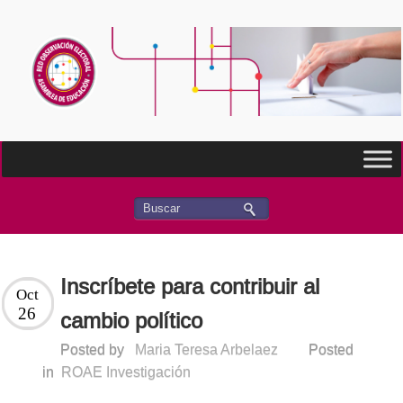
Inscríbete para contribuir al
Oct
26
cambio político
Posted by
Maria Teresa Arbelaez
Posted
in
ROAE Investigación