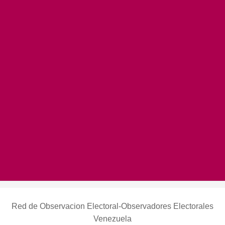
Red de Observacion Electoral-Observadores Electorales
Venezuela