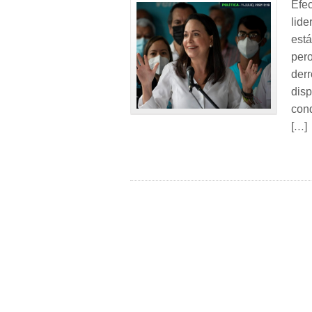
Efec
lid
est
per
der
dis
cond
[…]