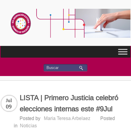
LISTA | Primero Justicia celebró
Jul
09
elecciones internas este #9Jul
Posted by
Maria Teresa Arbelaez
Posted
in
Noticias