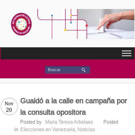
Guaidó a la calle en campaña por
Nov
20
la consulta opositora
Posted by
Maria Teresa Arbelaez
Posted
in
Elecciones en Venezuela
,
Noticias