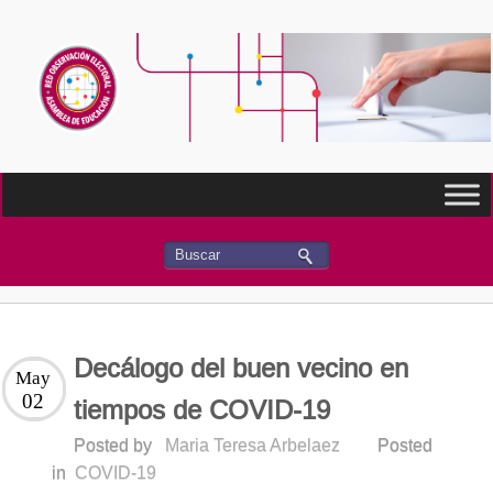
Decálogo del buen vecino en
May
02
tiempos de COVID-19
Posted by
Maria Teresa Arbelaez
Posted
in
COVID-19